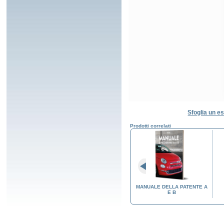
Sfoglia un es
Prodotti correlati
EQUENZA
REGISTRO DELLE LEZIONI
MANUALE DELLA PATENTE A
TI ED
C.F.P. ADR
E B
RI