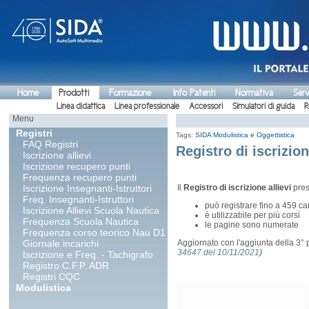
Home
Prodotti
Formazione
Info Patenti
Normativa
Serv
Linea didattica
Linea professionale
Accessori
Simulatori di guida
R
Menu
Registri
Tags:
SIDA Modulistica e Oggettistica
FAQ Registri
Registro di iscrizion
Iscrizione allievi
Iscrizione recupero punti
Frequenza recupero punti
Iscrizione Insegnanti-Istruttori
Il
Registro di iscrizione
allievi
pres
Freq. Insegnanti-Istruttori
può registrare fino a 459 ca
Iscrizione Allievi Scuola Nautica
è utilizzabile per più corsi
Frequenza Scuola Nautica
le pagine sono numerate
Frequenza corso teorico Nau D1
Giornale incarichi
Aggiornato con l'aggiunta della 3° 
34647 del 10/11/2021
)
Iscrizione e Freq. - Tachigrafo
Registro C.F.P. ADR
Registri CQC
Modulistica