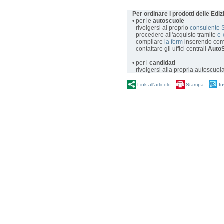
Per ordinare i prodotti delle Edi
• per le
autoscuole
- rivolgersi al proprio
consulente 
- procedere all'acquisto tramite
e
- compilare
la form
inserendo com
- contattare gli uffici centrali
AutoS
• per i
candidati
- rivolgersi alla propria autoscuol
Link all'articolo
Stampa
In